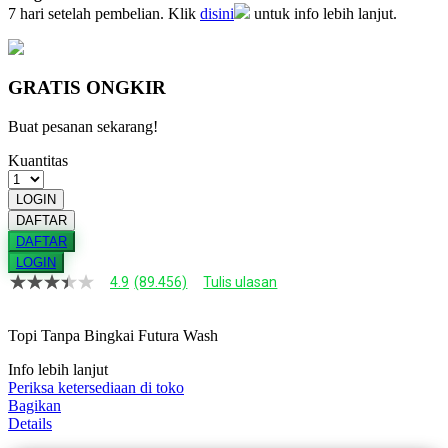
7 hari setelah pembelian. Klik
disini
untuk info lebih lanjut.
GRATIS ONGKIR
Buat pesanan sekarang!
Kuantitas
LOGIN
DAFTAR
DAFTAR
LOGIN
4.9
(89.456)
Tulis ulasan
4.9
dari
5
Topi Tanpa Bingkai Futura Wash
bintang,
nilai
rating
Info lebih lanjut
rata-
Periksa ketersediaan di toko
rata.
Bagikan
Read
Details
13