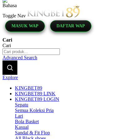
Indonesia
Toggle Nav
MASUK WAP
DAFTAR WAP
Cari
Cari
Advanced Search
Explore
KINGBET89
KINGBET89 LINK
KINGBET89 LOGIN
Sepatu
Semua Koleksi Pria
Lari
Bola Basket
Kasual
Sandal & Fit Flop
All Black shoes