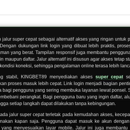
jalur super cepat sebagai alternatif akses yang ringan untuk
 Dengan dukungan link login yang dibuat lebih praktis, pros
man yang berat. Tampilan responsif juga membantu penggun
in maupun daftar. Jalur alternatif ini disusun agar akses tetap 
ondisi koneksi, sehingga pengalaman online terasa lebih lanca
ang stabil, KINGBET89 menyediakan akses
super cepat
seb
n proses masuk lebih cepat. Link login menjadi bagian pent
ma bagi pengguna yang sering membuka layanan lewat ponsel. S
embebani perangkat. Bagi pengguna baru yang ingin daftar, alur
gga setiap langkah dapat dilakukan tanpa kebingungan.
 jalur super cepat terletak pada kemudahan akses, kecepat
digunakan kapan saja. Pengguna dapat masuk ke akun dengan 
f yang menyesuaikan layar mobile. Jalur ini juga membantu