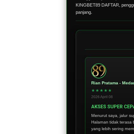
KINGBET89 DAFTAR, pengguna 
panjang.
Rian Pratama - Meda
★★★★★
2026 April 08
AKSES SUPER CEP
Menurut saya, jalur s
Halaman tidak terasa 
yang lebih sering mem