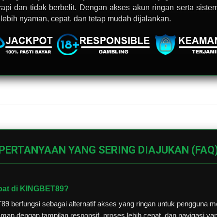
rapi dan tidak berbelit. Dengan akses akun ringan serta siste
ebih nyaman, cepat, dan tetap mudah dijalankan.
PERTANYAAN YANG SERING DIAJUKAN (FAQ
epat di KINGBET89?
9 berfungsi sebagai alternatif akses yang ringan untuk pengguna mobil
n dengan tampilan responsif, proses lebih cepat, dan navigasi yan