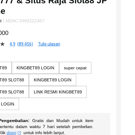
777 & Situs Raja Slot88 JP
ne
|
t
MDAC-59932ZZA57
000
4.9
(89.456)
Tulis ulasan
T89
KINGBET89 LOGIN
super cepat
T89 SLOT88
KINGBET89 LOGIN
T89 SLOT88
LINK RESMI KINGBET89
 LOGIN
Pengembalian:
Gratis dan Mudah untuk item
tertentu dalam waktu 7 hari setelah pembelian.
Klik
disini
untuk info lebih lanjut.