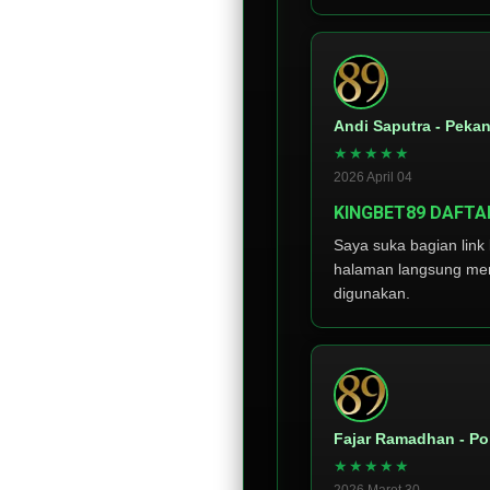
Andi Saputra - Peka
★★★★★
2026 April 04
KINGBET89 DAFTA
Saya suka bagian link
halaman langsung meny
digunakan.
Fajar Ramadhan - Po
★★★★★
2026 Maret 30