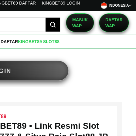
NGBET89 DAFTAR
KINGBET89 LOGIN
INDONESIA
MASUK
DAFTAR
WAP
WAP
 DAFTAR
KINGBET89 SLOT88
GIN
T89
BET89 • Link Resmi Slot