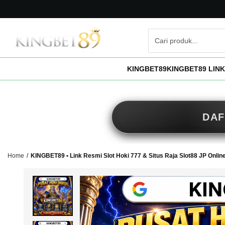
r
s
e
-
I
CARI
n
d
KINGBET89
KINGBET89 LINK
o
n
e
s
i
DAF
a
!
Home
KINGBET89 • Link Resmi Slot Hoki 777 & Situs Raja Slot88 JP Onlin
Skip
to
the
end
of