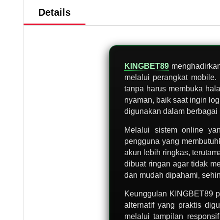
Details
KINGBET89
menghadirkan 
melalui perangkat mobile.
tanpa harus membuka hala
nyaman, baik saat ingin log
digunakan dalam berbagai k
Melalui sistem online y
pengguna yang membutuhka
akun lebih ringkas, teruta
dibuat ringan agar tidak m
dan mudah dipahami, sehin
Keunggulan KINGBET89 pada
alternatif yang praktis 
melalui tampilan responsi