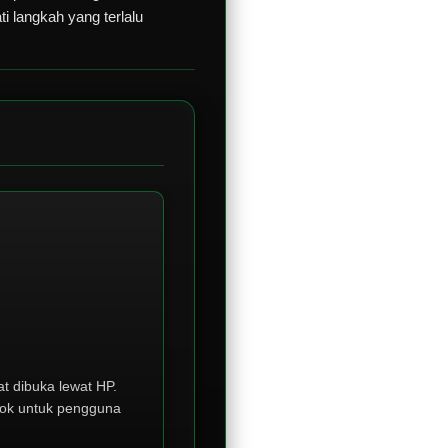
 langkah yang terlalu
t dibuka lewat HP.
cok untuk pengguna