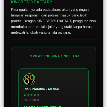
KINGBET89 DAFTAR?
Keunggulannya ada pada akses akun yang ringan,
tampilan responsif, dan proses masuk yang lebih
praktis. Dengan KINGBET89 DAFTAR, pengguna bisa
membuka akun melalui jalur yang stabil tanpa harus
melewati langkah yang terlalu panjang.
REVIEW PENGGUNA KINGBET89
Rian Pratama - Medan
★★★★★
2026 April 08