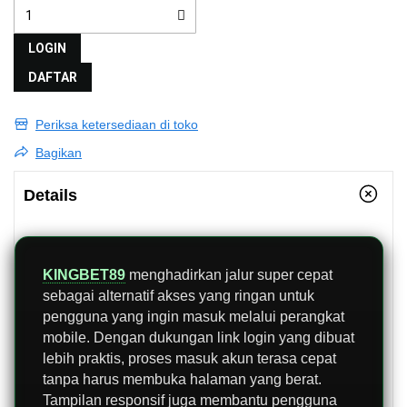
LOGIN
DAFTAR
Periksa ketersediaan di toko
Bagikan
Details
KINGBET89
menghadirkan jalur super cepat
sebagai alternatif akses yang ringan untuk
pengguna yang ingin masuk melalui perangkat
mobile. Dengan dukungan link login yang dibuat
lebih praktis, proses masuk akun terasa cepat
tanpa harus membuka halaman yang berat.
Tampilan responsif juga membantu pengguna