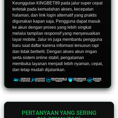
Keunggulan KINGBET89 pada jalur super cepat
terletak pada kemudahan akses, kecepatan
halaman, dan link login alternatif yang praktis
digunakan kapan saja. Pengguna dapat masuk
ke akun dengan proses yang lebih singkat
melalui tampilan responsif yang menyesuaikan
layar mobile. Jalur ini juga membantu pengguna
baru saat daftar karena informasi tersusun rapi
dan tidak berbelit. Dengan akses akun ringan
serta sistem online stabil, pengalaman
membuka layanan menjadi lebih nyaman, cepat,
dan tetap mudah dijalankan.
PERTANYAAN YANG SERING