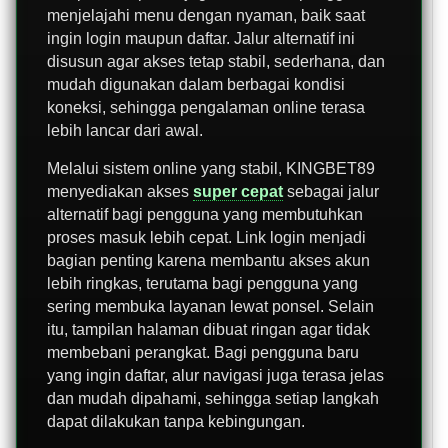
menjelajahi menu dengan nyaman, baik saat
ingin login maupun daftar. Jalur alternatif ini
disusun agar akses tetap stabil, sederhana, dan
mudah digunakan dalam berbagai kondisi
koneksi, sehingga pengalaman online terasa
lebih lancar dari awal.
Melalui sistem online yang stabil, KINGBET89
menyediakan akses
super cepat
sebagai jalur
alternatif bagi pengguna yang membutuhkan
proses masuk lebih cepat. Link login menjadi
bagian penting karena membantu akses akun
lebih ringkas, terutama bagi pengguna yang
sering membuka layanan lewat ponsel. Selain
itu, tampilan halaman dibuat ringan agar tidak
membebani perangkat. Bagi pengguna baru
yang ingin daftar, alur navigasi juga terasa jelas
dan mudah dipahami, sehingga setiap langkah
dapat dilakukan tanpa kebingungan.