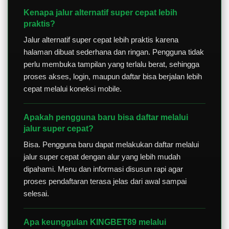
Kenapa jalur alternatif super cepat lebih
praktis?
Jalur alternatif super cepat lebih praktis karena
halaman dibuat sederhana dan ringan. Pengguna tidak
perlu membuka tampilan yang terlalu berat, sehingga
proses akses, login, maupun daftar bisa berjalan lebih
cepat melalui koneksi mobile.
Apakah pengguna baru bisa daftar melalui
jalur super cepat?
Bisa. Pengguna baru dapat melakukan daftar melalui
jalur super cepat dengan alur yang lebih mudah
dipahami. Menu dan informasi disusun rapi agar
proses pendaftaran terasa jelas dari awal sampai
selesai.
Apa keunggulan KINGBET89 melalui