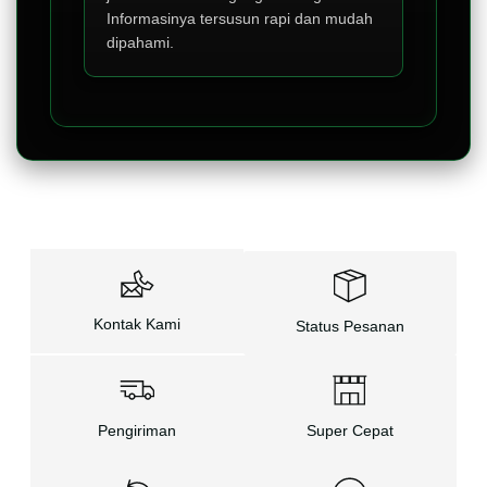
Informasinya tersusun rapi dan mudah
dipahami.
Kontak Kami
Status Pesanan
Pengiriman
Super Cepat