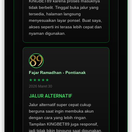
KINGBET89 karena proses masuknya
tidak berbelit. Tinggal buka jalur yang
tersedia, halaman langsung
menyesuaikan layar ponsel. Buat saya,
akses seperti ini terasa lebih cepat dan
nyaman digunakan.
Fajar Ramadhan - Pontianak
★★★★★
2026 Maret 30
JALUR ALTERNATIF
Jalur alternatif super cepat cukup
berguna saat ingin membuka akun
dengan cara yang lebih ringan.
Tampilan KINGBET89 juga responsif,
jadi tidak bikin bingung saat digunakan.