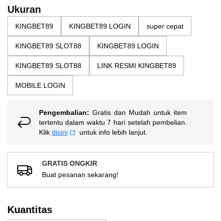
the
5
Ukuran
bintang,
images
nilai
gallery
KINGBET89
KINGBET89 LOGIN
super cepat
rating
rata-
rata.
KINGBET89 SLOT88
KINGBET89 LOGIN
Read
13
KINGBET89 SLOT88
LINK RESMI KINGBET89
Reviews.
Tautan
halaman
MOBILE LOGIN
yang
sama.
Pengembalian:
Gratis dan Mudah untuk item
tertentu dalam waktu 7 hari setelah pembelian.
Klik
disini
untuk info lebih lanjut.
GRATIS ONGKIR
Buat pesanan sekarang!
Kuantitas