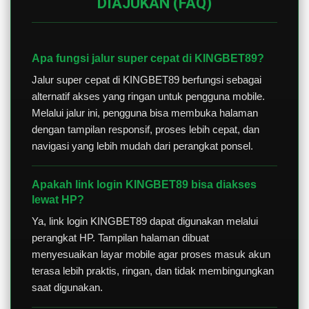
DIAJUKAN (FAQ)
Apa fungsi jalur super cepat di KINGBET89?
Jalur super cepat di KINGBET89 berfungsi sebagai
alternatif akses yang ringan untuk pengguna mobile.
Melalui jalur ini, pengguna bisa membuka halaman
dengan tampilan responsif, proses lebih cepat, dan
navigasi yang lebih mudah dari perangkat ponsel.
Apakah link login KINGBET89 bisa diakses
lewat HP?
Ya, link login KINGBET89 dapat digunakan melalui
perangkat HP. Tampilan halaman dibuat
menyesuaikan layar mobile agar proses masuk akun
terasa lebih praktis, ringan, dan tidak membingungkan
saat digunakan.