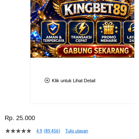
Klik untuk Lihat Detail
Skip
to
Rp. 25.000
the
beginning
4.9
(89.456)
Tulis ulasan
4.5
of
dari