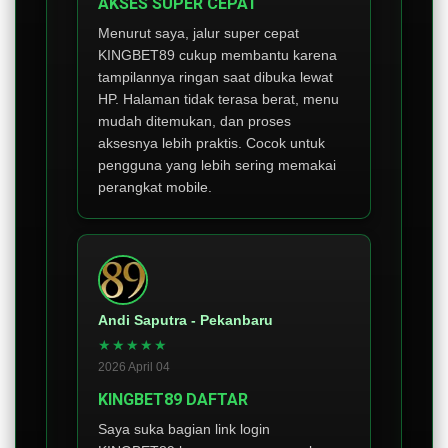
AKSES SUPER CEPAT
Menurut saya, jalur super cepat
KINGBET89 cukup membantu karena
tampilannya ringan saat dibuka lewat
HP. Halaman tidak terasa berat, menu
mudah ditemukan, dan proses
aksesnya lebih praktis. Cocok untuk
pengguna yang lebih sering memakai
perangkat mobile.
Andi Saputra - Pekanbaru
★★★★★
2026 April 04
KINGBET89 DAFTAR
Saya suka bagian link login