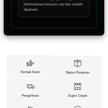
Informasinya tersusun rapi dan mudah
dipahami.
Kontak Kami
Status Pesanan
Pengiriman
Super Cepat