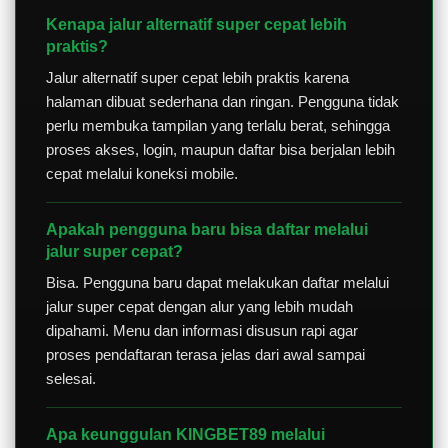
Kenapa jalur alternatif super cepat lebih
praktis?
Jalur alternatif super cepat lebih praktis karena
halaman dibuat sederhana dan ringan. Pengguna tidak
perlu membuka tampilan yang terlalu berat, sehingga
proses akses, login, maupun daftar bisa berjalan lebih
cepat melalui koneksi mobile.
Apakah pengguna baru bisa daftar melalui
jalur super cepat?
Bisa. Pengguna baru dapat melakukan daftar melalui
jalur super cepat dengan alur yang lebih mudah
dipahami. Menu dan informasi disusun rapi agar
proses pendaftaran terasa jelas dari awal sampai
selesai.
Apa keunggulan KINGBET89 melalui