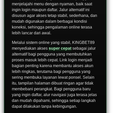
menjelajahi menu dengan nyaman, baik saat
ingin login maupun daftar. Jalur alternatif ini
disusun agar akses tetap stabil, sederhana, dan
mudah digunakan dalam berbagai kondisi
koneksi, sehingga pengalaman online terasa
lebih lancar dari awal.
Melalui sistem online yang stabil, KINGBET89
menyediakan akses
super cepat
sebagai jalur
alternatif bagi pengguna yang membutuhkan
proses masuk lebih cepat. Link login menjadi
bagian penting karena membantu akses akun
lebih ringkas, terutama bagi pengguna yang
sering membuka layanan lewat ponsel. Selain
itu, tampilan halaman dibuat ringan agar tidak
membebani perangkat. Bagi pengguna baru
yang ingin daftar, alur navigasi juga terasa jelas
dan mudah dipahami, sehingga setiap langkah
dapat dilakukan tanpa kebingungan.