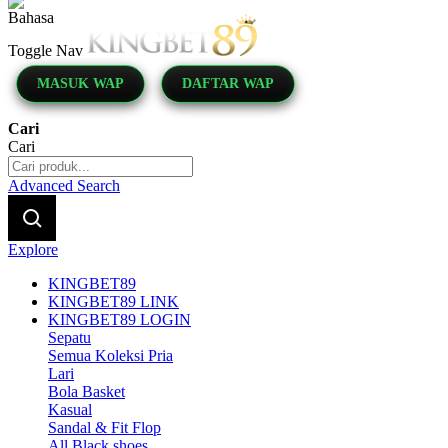
Indonesia
Toggle Nav
MASUK WAP
DAFTAR WAP
Cari
Cari
Advanced Search
Explore
KINGBET89
KINGBET89 LINK
KINGBET89 LOGIN
Sepatu
Semua Koleksi Pria
Lari
Bola Basket
Kasual
Sandal & Fit Flop
All Black shoes