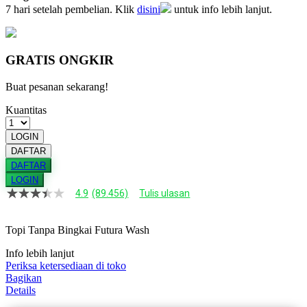
7 hari setelah pembelian. Klik
disini
untuk info lebih lanjut.
GRATIS ONGKIR
Buat pesanan sekarang!
Kuantitas
LOGIN
DAFTAR
DAFTAR
LOGIN
4.9
(89.456)
Tulis ulasan
4.9
dari
5
Topi Tanpa Bingkai Futura Wash
bintang,
nilai
rating
Info lebih lanjut
rata-
Periksa ketersediaan di toko
rata.
Bagikan
Read
Details
13