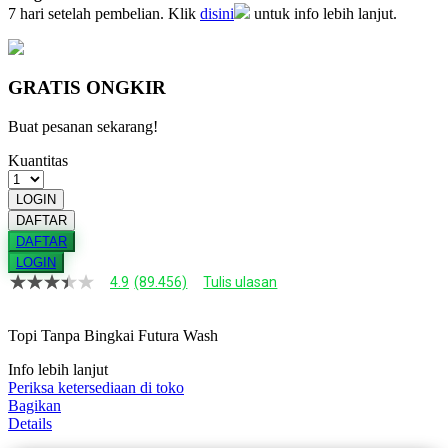
7 hari setelah pembelian. Klik
disini
untuk info lebih lanjut.
GRATIS ONGKIR
Buat pesanan sekarang!
Kuantitas
LOGIN
DAFTAR
DAFTAR
LOGIN
4.9
(89.456)
Tulis ulasan
4.9
dari
5
Topi Tanpa Bingkai Futura Wash
bintang,
nilai
rating
Info lebih lanjut
rata-
Periksa ketersediaan di toko
rata.
Bagikan
Read
Details
13