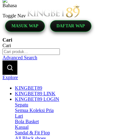
Indonesia
Toggle Nav
MASUK WAP
DAFTAR WAP
Cari
Cari
Advanced Search
Explore
KINGBET89
KINGBET89 LINK
KINGBET89 LOGIN
Sepatu
Semua Koleksi Pria
Lari
Bola Basket
Kasual
Sandal & Fit Flop
All Black shoes