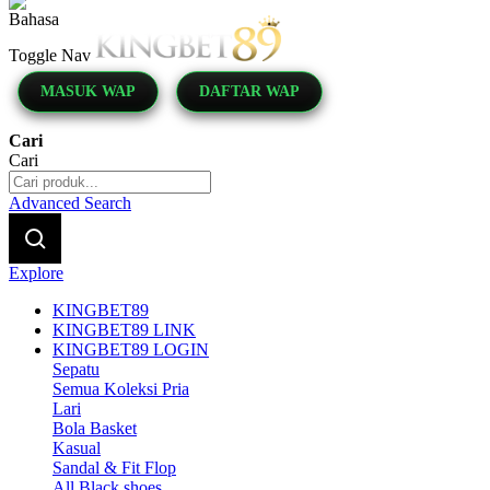
Indonesia
Toggle Nav
MASUK WAP
DAFTAR WAP
Cari
Cari
Advanced Search
Explore
KINGBET89
KINGBET89 LINK
KINGBET89 LOGIN
Sepatu
Semua Koleksi Pria
Lari
Bola Basket
Kasual
Sandal & Fit Flop
All Black shoes