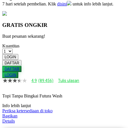
7 hari setelah pembelian. Klik
disini
untuk info lebih lanjut.
GRATIS ONGKIR
Buat pesanan sekarang!
Kuantitas
LOGIN
DAFTAR
DAFTAR
LOGIN
4.9
(89.456)
Tulis ulasan
4.9
dari
5
Topi Tanpa Bingkai Futura Wash
bintang,
nilai
rating
Info lebih lanjut
rata-
Periksa ketersediaan di toko
rata.
Bagikan
Read
Details
13