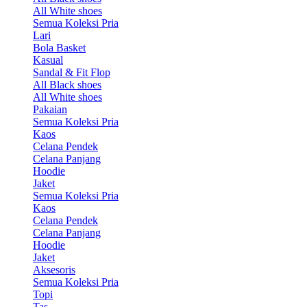
All White shoes
Semua Koleksi Pria
Lari
Bola Basket
Kasual
Sandal & Fit Flop
All Black shoes
All White shoes
Pakaian
Semua Koleksi Pria
Kaos
Celana Pendek
Celana Panjang
Hoodie
Jaket
Semua Koleksi Pria
Kaos
Celana Pendek
Celana Panjang
Hoodie
Jaket
Aksesoris
Semua Koleksi Pria
Topi
Tas