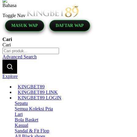
Indonesia
Toggle Nav
MASUK WAP
DAFTAR WAP
Cari
Cari
Advanced Search
Explore
KINGBET89
KINGBET89 LINK
KINGBET89 LOGIN
Sepatu
Semua Koleksi Pria
Lari
Bola Basket
Kasual
Sandal & Fit Flop
All Black shoes