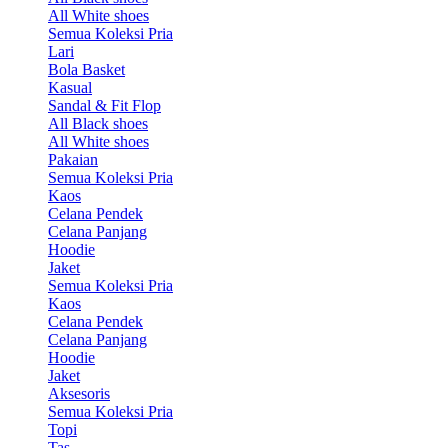
All White shoes
Semua Koleksi Pria
Lari
Bola Basket
Kasual
Sandal & Fit Flop
All Black shoes
All White shoes
Pakaian
Semua Koleksi Pria
Kaos
Celana Pendek
Celana Panjang
Hoodie
Jaket
Semua Koleksi Pria
Kaos
Celana Pendek
Celana Panjang
Hoodie
Jaket
Aksesoris
Semua Koleksi Pria
Topi
Tas