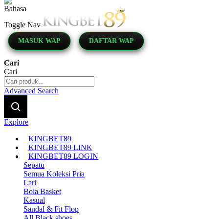
Indonesia
Toggle Nav
MASUK WAP
DAFTAR WAP
Cari
Cari
Advanced Search
Explore
KINGBET89
KINGBET89 LINK
KINGBET89 LOGIN
Sepatu
Semua Koleksi Pria
Lari
Bola Basket
Kasual
Sandal & Fit Flop
All Black shoes