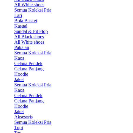
All White shoes
Semua Koleksi Pria
Lari
Bola Basket
Kasual
Sandal & Fit Flop
All Black shoes
All White shoes
Pakaian
Semua Koleksi Pria
Kaos
Celana Pendek
Celana Panjang
Hoodie
Jaket
Semua Koleksi Pria
Kaos
Celana Pendek
Celana Panjang
Hoodie
Jaket
Aksesoris
Semua Koleksi Pria
Topi
Tas