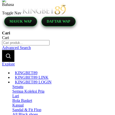
Indonesia
Toggle Nav
MASUK WAP
DAFTAR WAP
Cari
Cari
Advanced Search
Explore
KINGBET89
KINGBET89 LINK
KINGBET89 LOGIN
Sepatu
Semua Koleksi Pria
Lari
Bola Basket
Kasual
Sandal & Fit Flop
All Black shoes